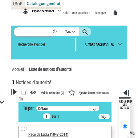
Panneau de gestion des cookies
Espace personnel
Aide
Une question ?
Historique
Tout
Recherche avancée
AUTRES RECHERCHES
Accueil
Liste de notices d’autorité
1
Notices d'autorité
Voir la sélection (
0
)
Ajouter à mes références
(
0
)
VOTRE RECHERCHE
RÉCUPÉRER
LES
Tri par :
Défaut
NOTICES
Recherche avancée dans les
sur 1
notices d’autorité
20
résultats/page
Œuvres liées à l'auteur :
1
Paco de Lucía (1947-2014)
Ma
Paco de Lucía (1947-2014)