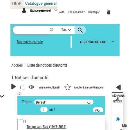
Panneau de gestion des cookies
Espace personnel
Aide
Une question ?
Historique
Tout
Recherche avancée
AUTRES RECHERCHES
Accueil
Liste de notices d’autorité
1
Notices d'autorité
Voir la sélection (
0
)
Ajouter à mes références
(
0
)
VOTRE RECHERCHE
RÉCUPÉRER
LES
Tri par :
Défaut
NOTICES
Recherche avancée dans les
sur 1
notices d’autorité
20
résultats/page
Œuvres liées à l'auteur :
1
Temperton, Rod (1947-2016)
Ma
Temperton, Rod (1947-2016)