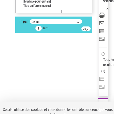
sélectio
[Musique pour guitare]
Auteur d’œuvre
Titre uniforme musical
(
0
)
Paco de Lucía (1947-2014)
Type de notice d'autorité
Tri par :
Défaut
Œuvre
sur 1
20
Sauvegarder votre recherche
résultats/page
AFFINER
Type de notice d'autorité
Œuvre
(1)
Tous le
Titre uniforme musical
(1)
résultat
(
1
)
Statut de la notice d’autorité
Pays
Auteur d’œuvre
Ce site utilise des cookies et vous donne le contrôle sur ceux que vous