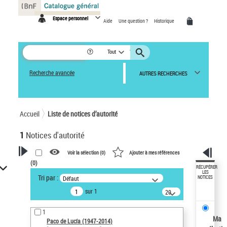
Panneau de gestion des cookies
Espace personnel
Aide
Une question ?
Historique
Tout
Recherche avancée
AUTRES RECHERCHES
Accueil
Liste de notices d’autorité
1
Notices d'autorité
Voir la sélection (
0
)
Ajouter à mes références
(
0
)
VOTRE RECHERCHE
RÉCUPÉRER
LES
Tri par :
Défaut
NOTICES
Recherche avancée dans les
sur 1
notices d’autorité
20
résultats/page
Œuvres liées à l'auteur :
1
Paco de Lucía (1947-2014)
Ma
Paco de Lucía (1947-2014)