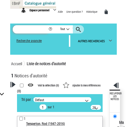
Panneau de gestion des cookies
Espace personnel
Aide
Une question ?
Historique
Tout
Recherche avancée
AUTRES RECHERCHES
Accueil
Liste de notices d’autorité
1
Notices d'autorité
Voir la sélection (
0
)
Ajouter à mes références
(
0
)
VOTRE RECHERCHE
RÉCUPÉRER
LES
Tri par :
Défaut
NOTICES
Recherche avancée dans les
sur 1
notices d’autorité
20
résultats/page
Œuvres liées à l'auteur :
1
Temperton, Rod (1947-2016)
Ma
Temperton, Rod (1947-2016)