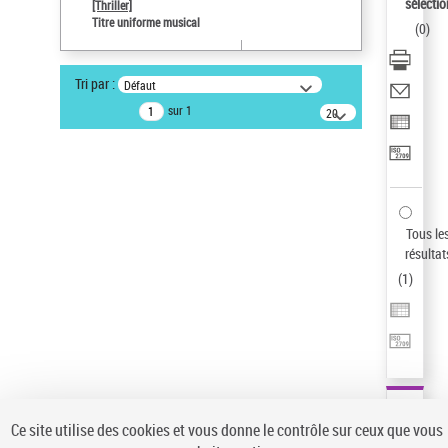
sélectio
[Thriller]
Pays
Titre uniforme musical
(
0
)
ne s'applique pas
Type de notice d'autorité
Tri par :
Défaut
Titre uniforme musical
sur 1
20
résultats/page
Auteur d’œuvre
Temperton, Rod (1947-2016)
Sauvegarder votre recherche
AFFINER
Tous le
Type de notice d'autorité
résultat
(
1
)
Œuvre
(1)
Titre uniforme musical
(1)
Statut de la notice d’autorité
Pays
Auteur d’œuvre
Ce site utilise des cookies et vous donne le contrôle sur ceux que vous