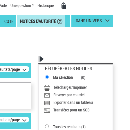
Aide
Une question ?
Historique
DANS UNIVERS
COTE
NOTICES D'AUTORITÉ
RÉCUPÉRER LES NOTICES
ésultats/page
Ma sélection
(
0
)
Télécharger/Imprimer
Envoyer par courriel
Exporter dans un tableau
Transférer pour un SGB
ésultats/page
Tous les résultats
(
1
)