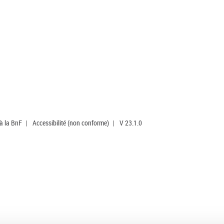
 à la BnF
|
Accessibilité (non conforme)
|
V 23.1.0