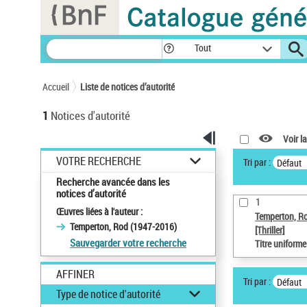
Panneau de gestion des cookies
Tout
Accueil
Liste de notices d’autorité
1
Notices d'autorité
Voir la
VOTRE RECHERCHE
Tri par :
Défaut
Recherche avancée dans les
notices d’autorité
1
Œuvres liées à l'auteur :
Temperton, R
Temperton, Rod (1947-2016)
[Thriller]
Sauvegarder votre recherche
Titre uniform
AFFINER
Tri par :
Défaut
Type de notice d'autorité