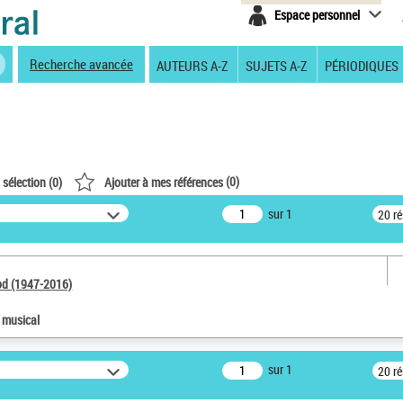
Espace personnel
Recherche avancée
AUTEURS A-Z
SUJETS A-Z
PÉRIODIQUES
(
0
)
 sélection (
0
)
Ajouter à mes références
sur 1
20 r
od (1947-2016)
e musical
sur 1
20 r