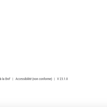
 à la BnF
|
Accessibilité (non conforme)
|
V 23.1.0