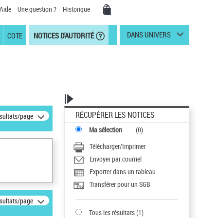
Aide
Une question ?
Historique
DANS UNIVERS
COTE
NOTICES D'AUTORITÉ
RÉCUPÉRER LES NOTICES
ésultats/page
Ma sélection
(
0
)
Télécharger/Imprimer
Envoyer par courriel
Exporter dans un tableau
Transférer pour un SGB
ésultats/page
Tous les résultats
(
1
)