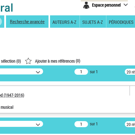
Espace personnel
Recherche avancée
AUTEURS A-Z
SUJETS A-Z
PÉRIODIQUES
(
0
)
 sélection (
0
)
Ajouter à mes références
sur 1
20 r
od (1947-2016)
e musical
sur 1
20 r