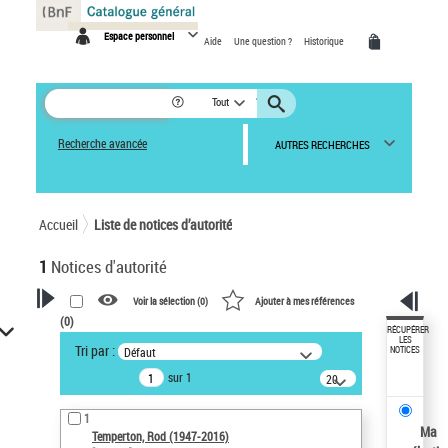
Panneau de gestion des cookies
Espace personnel
Aide
Une question ?
Historique
Tout
Recherche avancée
AUTRES RECHERCHES
Accueil
Liste de notices d’autorité
1
Notices d'autorité
Voir la sélection (
0
)
Ajouter à mes références
(
0
)
VOTRE RECHERCHE
RÉCUPÉRER
LES
Tri par :
Défaut
NOTICES
Recherche avancée dans les
sur 1
notices d’autorité
20
résultats/page
Œuvres liées à l'auteur :
1
Temperton, Rod (1947-2016)
Ma
Temperton, Rod (1947-2016)