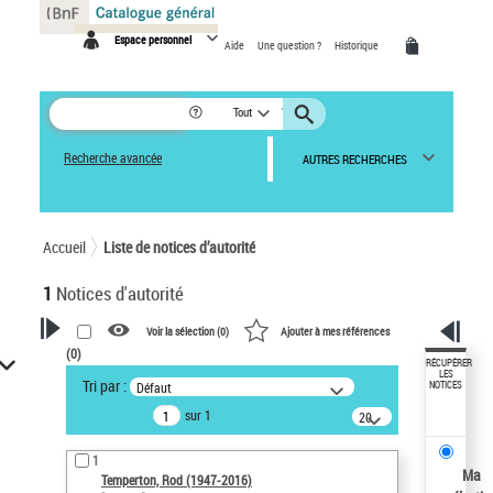
Panneau de gestion des cookies
Espace personnel
Aide
Une question ?
Historique
Tout
Recherche avancée
AUTRES RECHERCHES
Accueil
Liste de notices d’autorité
1
Notices d'autorité
Voir la sélection (
0
)
Ajouter à mes références
(
0
)
VOTRE RECHERCHE
RÉCUPÉRER
LES
Tri par :
Défaut
NOTICES
Recherche avancée dans les
sur 1
notices d’autorité
20
résultats/page
Œuvres liées à l'auteur :
1
Temperton, Rod (1947-2016)
Ma
Temperton, Rod (1947-2016)