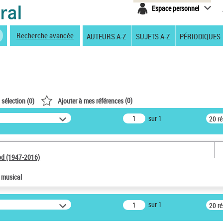
Espace personnel
Recherche avancée
AUTEURS A-Z
SUJETS A-Z
PÉRIODIQUES
(
0
)
 sélection (
0
)
Ajouter à mes références
sur 1
20 r
od (1947-2016)
e musical
sur 1
20 r