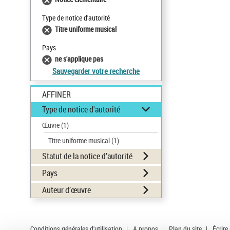
Type de notice d'autorité
Titre uniforme musical
Pays
ne s'applique pas
Sauvegarder votre recherche
AFFINER
Type de notice d'autorité
Œuvre
(1)
Titre uniforme musical
(1)
Statut de la notice d’autorité
Pays
Auteur d’œuvre
Conditions générales d'utilisation
|
A propos
|
Plan du site
|
Écrire