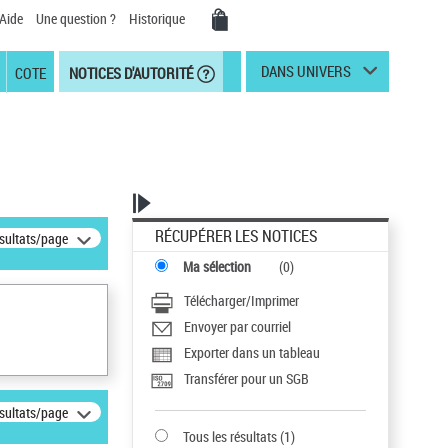
Aide
Une question ?
Historique
DANS UNIVERS
COTE
NOTICES D'AUTORITÉ
RÉCUPÉRER LES NOTICES
ésultats/page
Ma sélection
(
0
)
Télécharger/Imprimer
Envoyer par courriel
Exporter dans un tableau
Transférer pour un SGB
ésultats/page
Tous les résultats
(
1
)