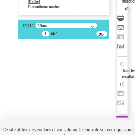
sélectio
[Thriller]
Pays
Titre uniforme musical
(
0
)
ne s'applique pas
Sauvegarder votre recherche
Tri par :
Défaut
AFFINER
sur 1
20
résultats/page
Type de notice d'autorité
Œuvre
(1)
Titre uniforme musical
(1)
Statut de la notice d’autorité
Tous le
résultat
Pays
(
1
)
Auteur d’œuvre
Ce site utilise des cookies et vous donne le contrôle sur ceux que vous