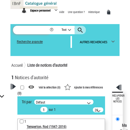
Panneau de gestion des cookies
Espace personnel
Aide
Une question ?
Historique
Tout
Recherche avancée
AUTRES RECHERCHES
Accueil
Liste de notices d’autorité
1
Notices d'autorité
Voir la sélection (
0
)
Ajouter à mes références
(
0
)
VOTRE RECHERCHE
RÉCUPÉRER
LES
Tri par :
Défaut
NOTICES
Recherche avancée dans les
sur 1
notices d’autorité
20
résultats/page
Œuvres liées à l'auteur :
1
Temperton, Rod (1947-2016)
Ma
Temperton, Rod (1947-2016)