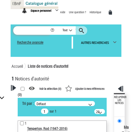
Panneau de gestion des cookies
Espace personnel
Aide
Une question ?
Historique
Tout
Recherche avancée
AUTRES RECHERCHES
Accueil
Liste de notices d’autorité
1
Notices d'autorité
Voir la sélection (
0
)
Ajouter à mes références
(
0
)
VOTRE RECHERCHE
RÉCUPÉRER
LES
Tri par :
Défaut
NOTICES
Recherche avancée dans les
sur 1
notices d’autorité
20
résultats/page
Œuvres liées à l'auteur :
1
Temperton, Rod (1947-2016)
Ma
Temperton, Rod (1947-2016)