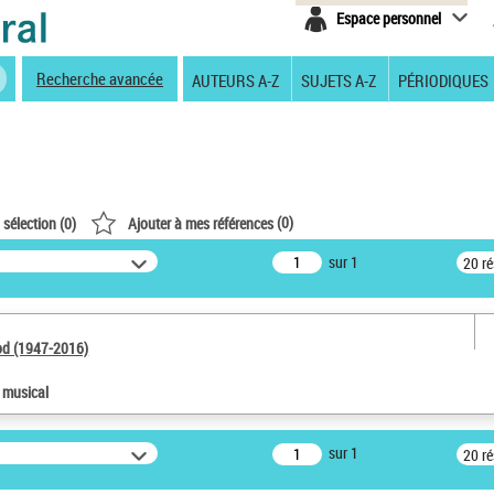
Espace personnel
Recherche avancée
AUTEURS A-Z
SUJETS A-Z
PÉRIODIQUES
(
0
)
 sélection (
0
)
Ajouter à mes références
sur 1
20 r
od (1947-2016)
e musical
sur 1
20 r