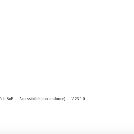
 à la BnF
|
Accessibilité (non conforme)
|
V 23.1.0