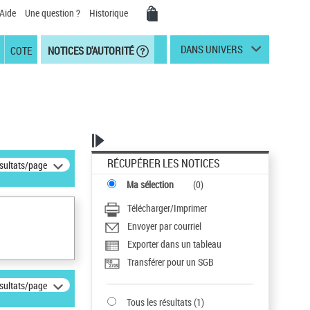
Aide
Une question ?
Historique
DANS UNIVERS
COTE
NOTICES D'AUTORITÉ
RÉCUPÉRER LES NOTICES
ésultats/page
Ma sélection
(
0
)
Télécharger/Imprimer
Envoyer par courriel
Exporter dans un tableau
Transférer pour un SGB
ésultats/page
Tous les résultats
(
1
)