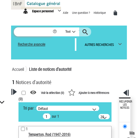
Panneau de gestion des cookies
Espace personnel
Aide
Une question ?
Historique
Tout
Recherche avancée
AUTRES RECHERCHES
Accueil
Liste de notices d’autorité
1
Notices d'autorité
Voir la sélection (
0
)
Ajouter à mes références
(
0
)
VOTRE RECHERCHE
RÉCUPÉRER
LES
Tri par :
Défaut
NOTICES
Recherche avancée dans les
sur 1
notices d’autorité
20
résultats/page
Œuvres liées à l'auteur :
1
Temperton, Rod (1947-2016)
Ma
Temperton, Rod (1947-2016)