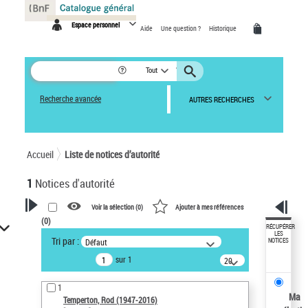
Panneau de gestion des cookies
Espace personnel
Aide
Une question ?
Historique
Tout
Recherche avancée
AUTRES RECHERCHES
Accueil
Liste de notices d’autorité
1
Notices d'autorité
Voir la sélection (
0
)
Ajouter à mes références
(
0
)
VOTRE RECHERCHE
RÉCUPÉRER
LES
Tri par :
Défaut
NOTICES
Recherche avancée dans les
sur 1
notices d’autorité
20
résultats/page
Œuvres liées à l'auteur :
1
Temperton, Rod (1947-2016)
Ma
Temperton, Rod (1947-2016)