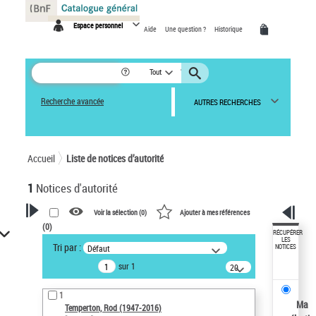
Panneau de gestion des cookies
Espace personnel
Aide
Une question ?
Historique
Tout
Recherche avancée
AUTRES RECHERCHES
Accueil
Liste de notices d’autorité
1
Notices d'autorité
Voir la sélection (
0
)
Ajouter à mes références
(
0
)
VOTRE RECHERCHE
RÉCUPÉRER
LES
Tri par :
Défaut
NOTICES
Recherche avancée dans les
sur 1
notices d’autorité
20
résultats/page
Œuvres liées à l'auteur :
1
Temperton, Rod (1947-2016)
Ma
Temperton, Rod (1947-2016)