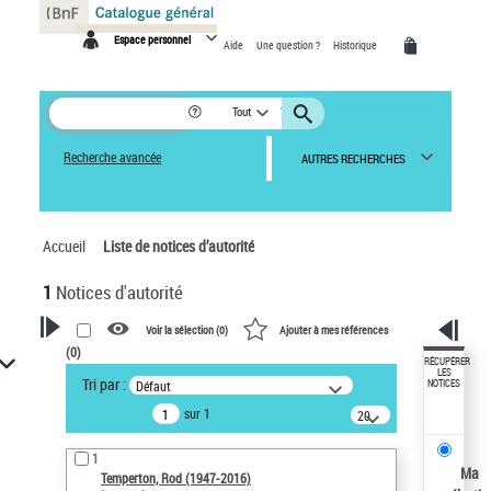
Panneau de gestion des cookies
Espace personnel
Aide
Une question ?
Historique
Tout
Recherche avancée
AUTRES RECHERCHES
Accueil
Liste de notices d’autorité
1
Notices d'autorité
Voir la sélection (
0
)
Ajouter à mes références
(
0
)
VOTRE RECHERCHE
RÉCUPÉRER
LES
Tri par :
Défaut
NOTICES
Recherche avancée dans les
sur 1
notices d’autorité
20
résultats/page
Œuvres liées à l'auteur :
1
Temperton, Rod (1947-2016)
Ma
Temperton, Rod (1947-2016)