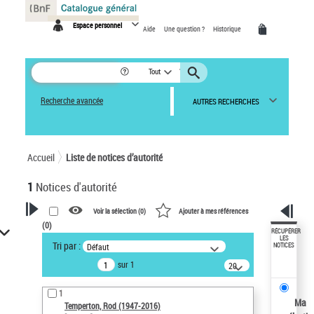
Panneau de gestion des cookies
Espace personnel
Aide
Une question ?
Historique
Tout
Recherche avancée
AUTRES RECHERCHES
Accueil
Liste de notices d’autorité
1
Notices d'autorité
Voir la sélection (
0
)
Ajouter à mes références
(
0
)
VOTRE RECHERCHE
RÉCUPÉRER
LES
Tri par :
Défaut
NOTICES
Recherche avancée dans les
sur 1
notices d’autorité
20
résultats/page
Œuvres liées à l'auteur :
1
Temperton, Rod (1947-2016)
Ma
Temperton, Rod (1947-2016)