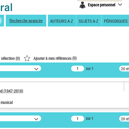
Espace personnel
Recherche avancée
AUTEURS A-Z
SUJETS A-Z
PÉRIODIQUES
(
0
)
 sélection (
0
)
Ajouter à mes références
sur 1
20 r
od (1947-2016)
e musical
sur 1
20 r