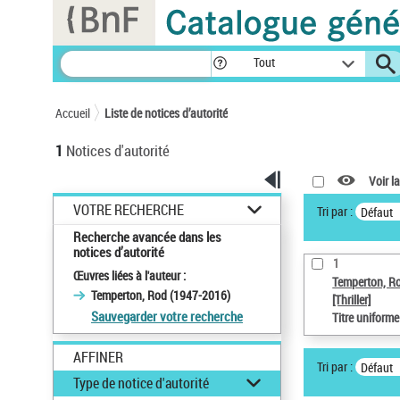
Panneau de gestion des cookies
Tout
Accueil
Liste de notices d’autorité
1
Notices d'autorité
Voir la
VOTRE RECHERCHE
Tri par :
Défaut
Recherche avancée dans les
notices d’autorité
1
Œuvres liées à l'auteur :
Temperton, R
Temperton, Rod (1947-2016)
[Thriller]
Sauvegarder votre recherche
Titre uniform
AFFINER
Tri par :
Défaut
Type de notice d'autorité