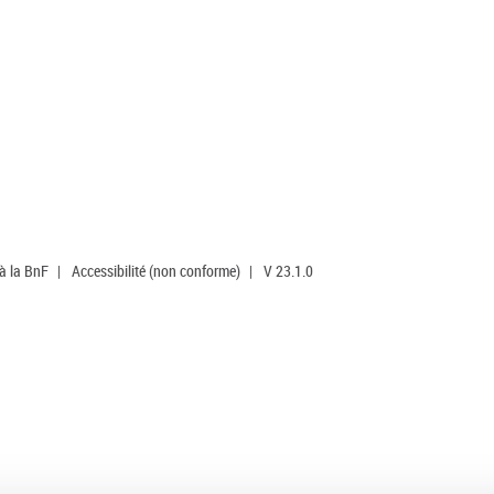
 à la BnF
|
Accessibilité (non conforme)
|
V 23.1.0