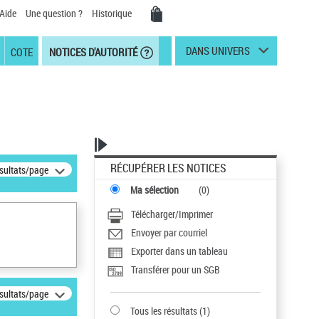
Aide
Une question ?
Historique
DANS UNIVERS
COTE
NOTICES D'AUTORITÉ
RÉCUPÉRER LES NOTICES
ésultats/page
Ma sélection
(
0
)
Télécharger/Imprimer
Envoyer par courriel
Exporter dans un tableau
Transférer pour un SGB
ésultats/page
Tous les résultats
(
1
)