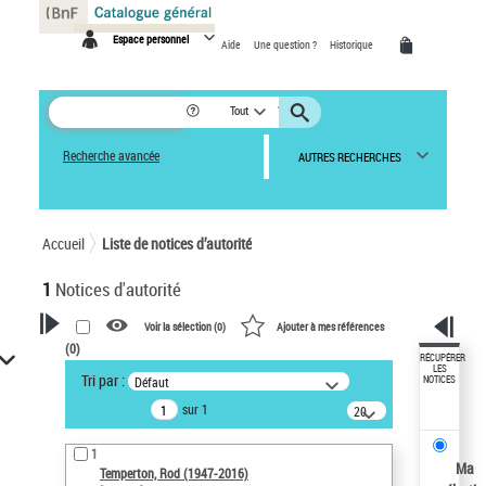
Panneau de gestion des cookies
Espace personnel
Aide
Une question ?
Historique
Tout
Recherche avancée
AUTRES RECHERCHES
Accueil
Liste de notices d’autorité
1
Notices d'autorité
Voir la sélection (
0
)
Ajouter à mes références
(
0
)
VOTRE RECHERCHE
RÉCUPÉRER
LES
Tri par :
Défaut
NOTICES
Recherche avancée dans les
sur 1
notices d’autorité
20
résultats/page
Œuvres liées à l'auteur :
1
Temperton, Rod (1947-2016)
Ma
Temperton, Rod (1947-2016)