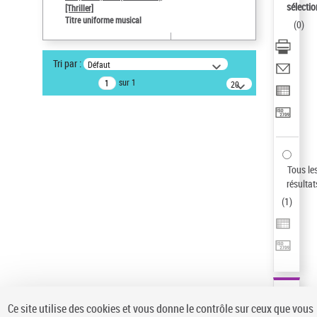
sélectio
[Thriller]
Pays
Titre uniforme musical
(
0
)
ne s'applique pas
Statut de la notice d’autorité
Tri par :
Défaut
Notice élémentaire
sur 1
20
résultats/page
Type de notice d'autorité
Titre uniforme musical
Sauvegarder votre recherche
AFFINER
Tous le
Type de notice d'autorité
résultat
(
1
)
Œuvre
(1)
Titre uniforme musical
(1)
Statut de la notice d’autorité
Pays
Auteur d’œuvre
Ce site utilise des cookies et vous donne le contrôle sur ceux que vous