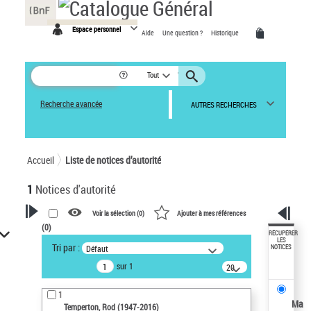
Panneau de gestion des cookies
Espace personnel
Aide
Une question ?
Historique
Tout
Recherche avancée
AUTRES RECHERCHES
Accueil
Liste de notices d’autorité
1
Notices d'autorité
Voir la sélection (
0
)
Ajouter à mes références
(
0
)
VOTRE RECHERCHE
RÉCUPÉRER
LES
Tri par :
Défaut
NOTICES
Recherche avancée dans les
sur 1
notices d’autorité
20
résultats/page
Œuvres liées à l'auteur :
1
Temperton, Rod (1947-2016)
Ma
Temperton, Rod (1947-2016)