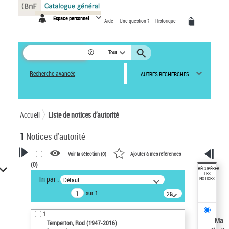
Panneau de gestion des cookies
Espace personnel
Aide
Une question ?
Historique
Tout
Recherche avancée
AUTRES RECHERCHES
Accueil
Liste de notices d’autorité
1
Notices d'autorité
Voir la sélection (
0
)
Ajouter à mes références
(
0
)
VOTRE RECHERCHE
RÉCUPÉRER
LES
Tri par :
Défaut
NOTICES
Recherche avancée dans les
sur 1
notices d’autorité
20
résultats/page
Œuvres liées à l'auteur :
1
Temperton, Rod (1947-2016)
Ma
Temperton, Rod (1947-2016)