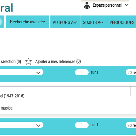
Espace personnel
Recherche avancée
AUTEURS A-Z
SUJETS A-Z
PÉRIODIQUES
(
0
)
 sélection (
0
)
Ajouter à mes références
sur 1
20 r
od (1947-2016)
e musical
sur 1
20 r