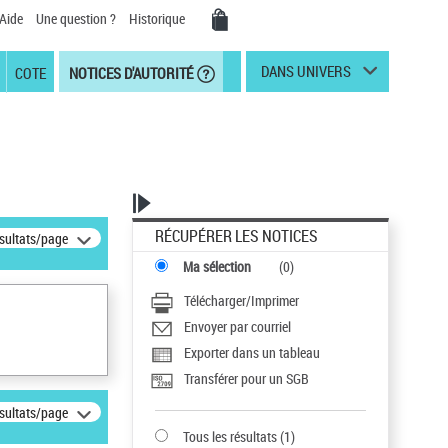
Aide
Une question ?
Historique
DANS UNIVERS
COTE
NOTICES D'AUTORITÉ
RÉCUPÉRER LES NOTICES
ésultats/page
Ma sélection
(
0
)
Télécharger/Imprimer
Envoyer par courriel
Exporter dans un tableau
Transférer pour un SGB
ésultats/page
Tous les résultats
(
1
)