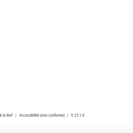
 à la BnF
|
Accessibilité (non conforme)
|
V 23.1.0