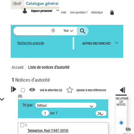
Panneau de gestion des cookies
Espace personnel
Aide
Une question ?
Historique
Tout
Recherche avancée
AUTRES RECHERCHES
Accueil
Liste de notices d’autorité
1
Notices d'autorité
Voir la sélection (
0
)
Ajouter à mes références
(
0
)
VOTRE RECHERCHE
RÉCUPÉRER
LES
Tri par :
Défaut
NOTICES
Recherche avancée dans les
sur 1
notices d’autorité
20
résultats/page
Œuvres liées à l'auteur :
1
Temperton, Rod (1947-2016)
Ma
Temperton, Rod (1947-2016)