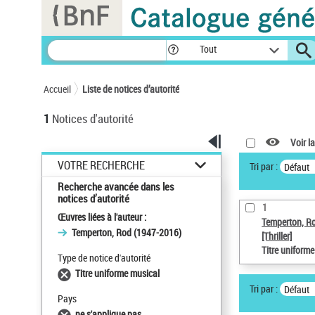
Panneau de gestion des cookies
Tout
Accueil
Liste de notices d’autorité
1
Notices d'autorité
Voir la
VOTRE RECHERCHE
Tri par :
Défaut
Recherche avancée dans les
notices d’autorité
1
Œuvres liées à l'auteur :
Temperton, R
Temperton, Rod (1947-2016)
[Thriller]
Titre uniform
Type de notice d'autorité
Titre uniforme musical
Tri par :
Défaut
Pays
ne s'applique pas