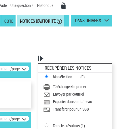
Aide
Une question ?
Historique
DANS UNIVERS
COTE
NOTICES D'AUTORITÉ
RÉCUPÉRER LES NOTICES
ésultats/page
Ma sélection
(
0
)
Télécharger/Imprimer
Envoyer par courriel
Exporter dans un tableau
Transférer pour un SGB
ésultats/page
Tous les résultats
(
1
)