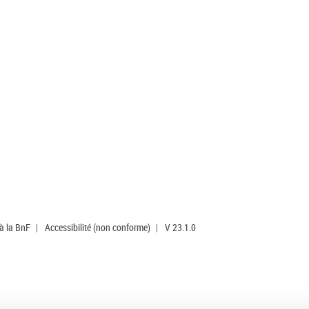
 à la BnF
|
Accessibilité (non conforme)
|
V 23.1.0