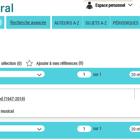
Espace personnel
Recherche avancée
AUTEURS A-Z
SUJETS A-Z
PÉRIODIQUES
(
0
)
 sélection (
0
)
Ajouter à mes références
sur 1
20 r
od (1947-2016)
e musical
sur 1
20 r