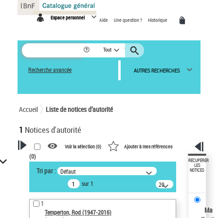
Panneau de gestion des cookies
Espace personnel
Aide
Une question ?
Historique
Tout
Recherche avancée
AUTRES RECHERCHES
Accueil
Liste de notices d’autorité
1
Notices d'autorité
Voir la sélection (
0
)
Ajouter à mes références
(
0
)
VOTRE RECHERCHE
RÉCUPÉRER
LES
Tri par :
Défaut
NOTICES
Recherche avancée dans les
sur 1
notices d’autorité
20
résultats/page
Œuvres liées à l'auteur :
1
Temperton, Rod (1947-2016)
Ma
Temperton, Rod (1947-2016)