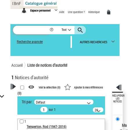
Panneau de gestion des cookies
Espace personnel
Aide
Une question ?
Historique
Tout
Recherche avancée
AUTRES RECHERCHES
Accueil
Liste de notices d’autorité
1
Notices d'autorité
Voir la sélection (
0
)
Ajouter à mes références
(
0
)
VOTRE RECHERCHE
RÉCUPÉRER
LES
Tri par :
Défaut
NOTICES
Recherche avancée dans les
sur 1
notices d’autorité
20
résultats/page
Œuvres liées à l'auteur :
1
Temperton, Rod (1947-2016)
Ma
Temperton, Rod (1947-2016)