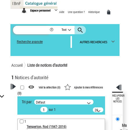
Panneau de gestion des cookies
Espace personnel
Aide
Une question ?
Historique
Tout
Recherche avancée
AUTRES RECHERCHES
Accueil
Liste de notices d’autorité
1
Notices d'autorité
Voir la sélection (
0
)
Ajouter à mes références
(
0
)
VOTRE RECHERCHE
RÉCUPÉRER
LES
Tri par :
Défaut
NOTICES
Recherche avancée dans les
sur 1
notices d’autorité
20
résultats/page
Œuvres liées à l'auteur :
1
Temperton, Rod (1947-2016)
Ma
Temperton, Rod (1947-2016)