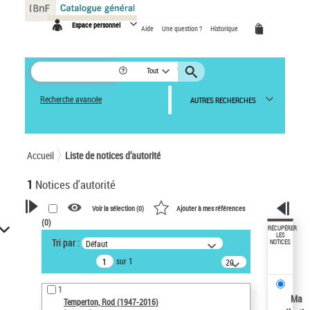
Panneau de gestion des cookies
Espace personnel
Aide
Une question ?
Historique
Tout
Recherche avancée
AUTRES RECHERCHES
Accueil
Liste de notices d’autorité
1
Notices d'autorité
Voir la sélection (
0
)
Ajouter à mes références
(
0
)
VOTRE RECHERCHE
RÉCUPÉRER
LES
Tri par :
Défaut
NOTICES
Recherche avancée dans les
sur 1
notices d’autorité
20
résultats/page
Œuvres liées à l'auteur :
1
Temperton, Rod (1947-2016)
Ma
Temperton, Rod (1947-2016)