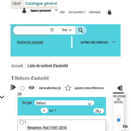
Panneau de gestion des cookies
Espace personnel
Aide
Une question ?
Historique
Tout
Recherche avancée
AUTRES RECHERCHES
Accueil
Liste de notices d’autorité
1
Notices d'autorité
Voir la sélection (
0
)
Ajouter à mes références
(
0
)
VOTRE RECHERCHE
RÉCUPÉRER
LES
Tri par :
Défaut
NOTICES
Recherche avancée dans les
sur 1
notices d’autorité
20
résultats/page
Œuvres liées à l'auteur :
1
Temperton, Rod (1947-2016)
Ma
Temperton, Rod (1947-2016)