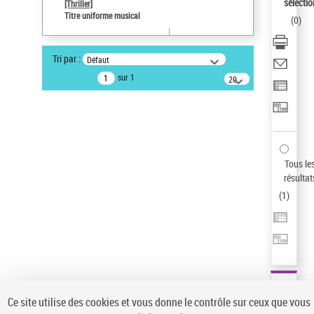
sélectio
[Thriller]
Pays
Titre uniforme musical
(
0
)
ne s'applique pas
Auteur d’œuvre
Tri par :
Défaut
Temperton, Rod (1947-2016)
sur 1
20
résultats/page
Type de notice d'autorité
Titre uniforme musical
Statut de la notice d’autorité
Notice élémentaire
Sauvegarder votre recherche
Tous le
résultat
AFFINER
(
1
)
Type de notice d'autorité
Œuvre
(1)
Titre uniforme musical
(1)
Statut de la notice d’autorité
Ce site utilise des cookies et vous donne le contrôle sur ceux que vous
Pays