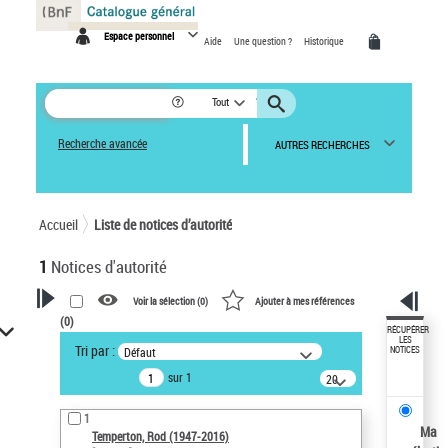
Panneau de gestion des cookies
Espace personnel
Aide
Une question ?
Historique
Tout
Recherche avancée
AUTRES RECHERCHES
Accueil
Liste de notices d’autorité
1
Notices d'autorité
Voir la sélection (
0
)
Ajouter à mes références
(
0
)
VOTRE RECHERCHE
RÉCUPÉRER
LES
Tri par :
Défaut
NOTICES
Recherche avancée dans les
sur 1
notices d’autorité
20
résultats/page
Œuvres liées à l'auteur :
1
Temperton, Rod (1947-2016)
Ma
Temperton, Rod (1947-2016)