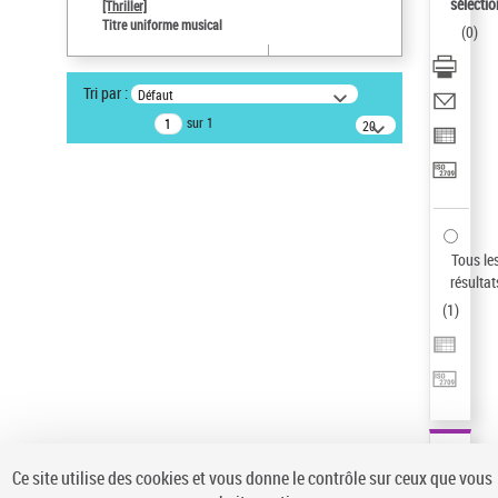
sélectio
[Thriller]
Type de notice d'autorité
Titre uniforme musical
(
0
)
Œuvre
Sauvegarder votre recherche
Tri par :
Défaut
AFFINER
sur 1
20
résultats/page
Type de notice d'autorité
Œuvre
(1)
Titre uniforme musical
(1)
Statut de la notice d’autorité
Tous le
résultat
Pays
(
1
)
Auteur d’œuvre
Ce site utilise des cookies et vous donne le contrôle sur ceux que vous