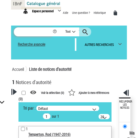
Panneau de gestion des cookies
Espace personnel
Aide
Une question ?
Historique
Tout
Recherche avancée
AUTRES RECHERCHES
Accueil
Liste de notices d’autorité
1
Notices d'autorité
Voir la sélection (
0
)
Ajouter à mes références
(
0
)
VOTRE RECHERCHE
RÉCUPÉRER
LES
Tri par :
Défaut
NOTICES
Recherche avancée dans les
sur 1
notices d’autorité
20
résultats/page
Œuvres liées à l'auteur :
1
Temperton, Rod (1947-2016)
Ma
Temperton, Rod (1947-2016)