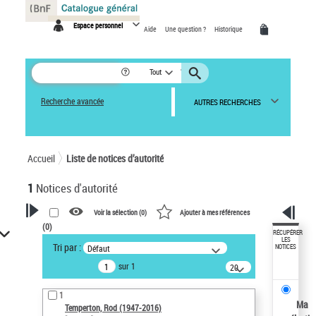
Panneau de gestion des cookies
Espace personnel
Aide
Une question ?
Historique
Tout
Recherche avancée
AUTRES RECHERCHES
Accueil
Liste de notices d’autorité
1
Notices d'autorité
Voir la sélection (
0
)
Ajouter à mes références
(
0
)
VOTRE RECHERCHE
RÉCUPÉRER
LES
Tri par :
Défaut
NOTICES
Recherche avancée dans les
sur 1
notices d’autorité
20
résultats/page
Œuvres liées à l'auteur :
1
Temperton, Rod (1947-2016)
Ma
Temperton, Rod (1947-2016)