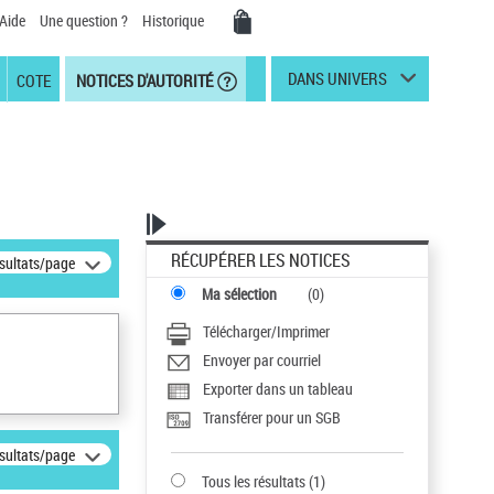
Aide
Une question ?
Historique
DANS UNIVERS
COTE
NOTICES D'AUTORITÉ
RÉCUPÉRER LES NOTICES
ésultats/page
Ma sélection
(
0
)
Télécharger/Imprimer
Envoyer par courriel
Exporter dans un tableau
Transférer pour un SGB
ésultats/page
Tous les résultats
(
1
)