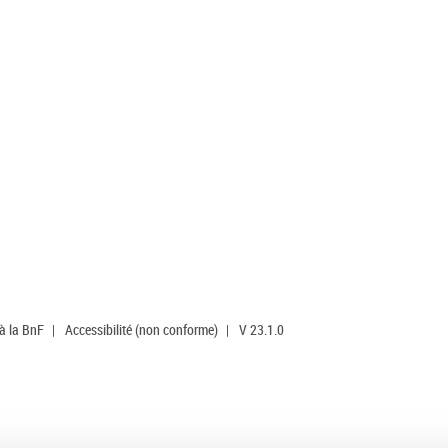
 à la BnF
|
Accessibilité (non conforme)
|
V 23.1.0