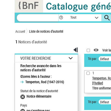
Panneau de gestion des cookies
Tout
Accueil
Liste de notices d’autorité
1
Notices d'autorité
Voir la
VOTRE RECHERCHE
Tri par :
Défaut
Recherche avancée dans les
notices d’autorité
1
Œuvres liées à l'auteur :
Temperton, R
Temperton, Rod (1947-2016)
[Thriller]
Titre uniform
Statut de la notice d’autorité
Notice élémentaire
Tri par :
Défaut
Pays
ne s'applique pas