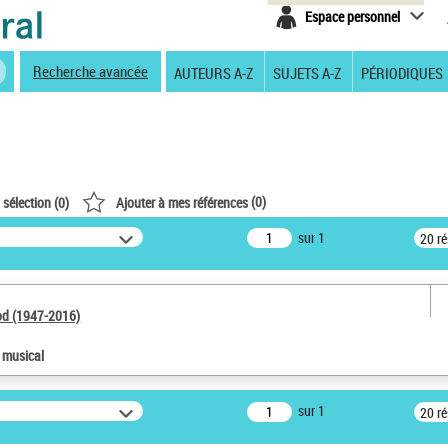
Espace personnel
Recherche avancée
AUTEURS A-Z
SUJETS A-Z
PÉRIODIQUES
(
0
)
 sélection (
0
)
Ajouter à mes références
sur 1
20 r
od (1947-2016)
e musical
sur 1
20 r