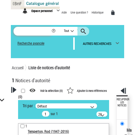
Panneau de gestion des cookies
Espace personnel
Aide
Une question ?
Historique
Tout
Recherche avancée
AUTRES RECHERCHES
Accueil
Liste de notices d’autorité
1
Notices d'autorité
Voir la sélection (
0
)
Ajouter à mes références
(
0
)
VOTRE RECHERCHE
RÉCUPÉRER
LES
Tri par :
Défaut
NOTICES
Recherche avancée dans les
sur 1
notices d’autorité
20
résultats/page
Œuvres liées à l'auteur :
1
Temperton, Rod (1947-2016)
Ma
Temperton, Rod (1947-2016)