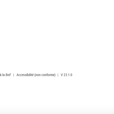
 à la BnF
|
Accessibilité (non conforme)
|
V 23.1.0