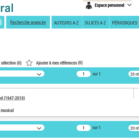
Espace personnel
Recherche avancée
AUTEURS A-Z
SUJETS A-Z
PÉRIODIQUES
(
0
)
 sélection (
0
)
Ajouter à mes références
sur 1
20 r
od (1947-2016)
e musical
sur 1
20 r