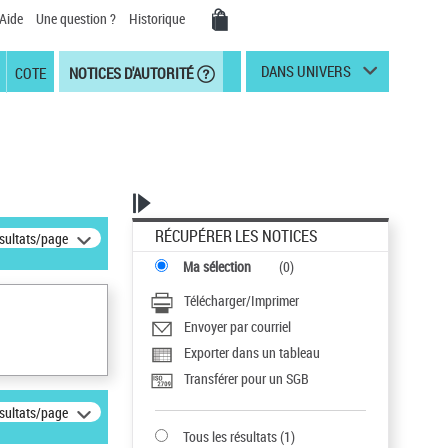
Aide
Une question ?
Historique
DANS UNIVERS
COTE
NOTICES D'AUTORITÉ
RÉCUPÉRER LES NOTICES
ésultats/page
Ma sélection
(
0
)
Télécharger/Imprimer
Envoyer par courriel
Exporter dans un tableau
Transférer pour un SGB
ésultats/page
Tous les résultats
(
1
)