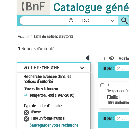
Panneau de gestion des cookies
Tout
Accueil
Liste de notices d’autorité
1
Notices d'autorité
Voir la
VOTRE RECHERCHE
Tri par :
Défaut
Recherche avancée dans les
notices d’autorité
1
Œuvres liées à l'auteur :
Temperton, R
Temperton, Rod (1947-2016)
[Thriller]
Titre uniform
Type de notice d'autorité
Œuvre
Tri par :
Titre uniforme musical
Défaut
Sauvegarder votre recherche