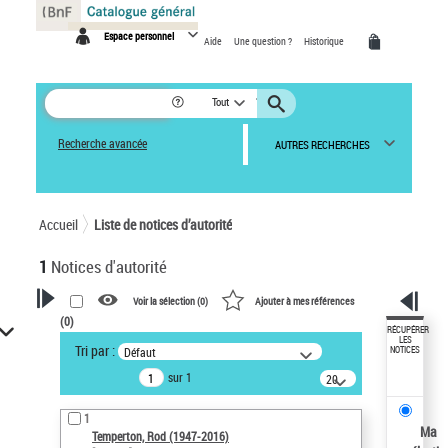
Panneau de gestion des cookies
Espace personnel
Aide
Une question ?
Historique
Tout
Recherche avancée
AUTRES RECHERCHES
Accueil
Liste de notices d’autorité
1
Notices d'autorité
Voir la sélection (
0
)
Ajouter à mes références
(
0
)
VOTRE RECHERCHE
RÉCUPÉRER
LES
Tri par :
Défaut
NOTICES
Recherche avancée dans les
sur 1
notices d’autorité
20
résultats/page
Œuvres liées à l'auteur :
1
Temperton, Rod (1947-2016)
Ma
Temperton, Rod (1947-2016)