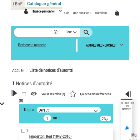
Panneau de gestion des cookies
Espace personnel
Aide
Une question ?
Historique
Tout
Recherche avancée
AUTRES RECHERCHES
Accueil
Liste de notices d’autorité
1
Notices d'autorité
Voir la sélection (
0
)
Ajouter à mes références
(
0
)
VOTRE RECHERCHE
RÉCUPÉRER
LES
Tri par :
Défaut
NOTICES
Recherche avancée dans les
sur 1
notices d’autorité
20
résultats/page
Œuvres liées à l'auteur :
1
Temperton, Rod (1947-2016)
Ma
Temperton, Rod (1947-2016)