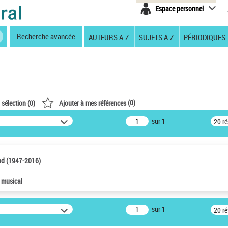
Espace personnel
Recherche avancée
AUTEURS A-Z
SUJETS A-Z
PÉRIODIQUES
(
0
)
 sélection (
0
)
Ajouter à mes références
sur 1
20 r
od (1947-2016)
e musical
sur 1
20 r