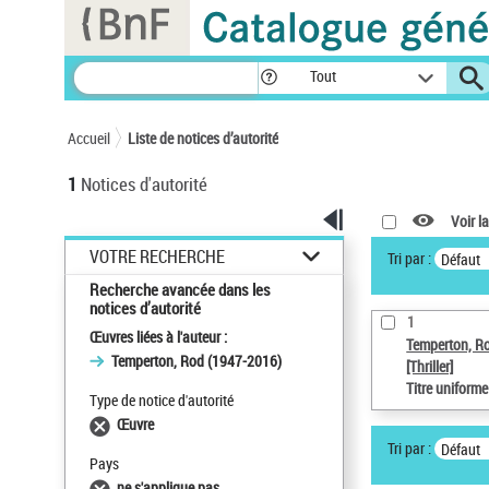
Panneau de gestion des cookies
Tout
Accueil
Liste de notices d’autorité
1
Notices d'autorité
Voir la
VOTRE RECHERCHE
Tri par :
Défaut
Recherche avancée dans les
notices d’autorité
1
Œuvres liées à l'auteur :
Temperton, R
Temperton, Rod (1947-2016)
[Thriller]
Titre uniform
Type de notice d'autorité
Œuvre
Tri par :
Défaut
Pays
ne s'applique pas