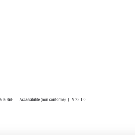
 à la BnF
|
Accessibilité (non conforme)
|
V 23.1.0