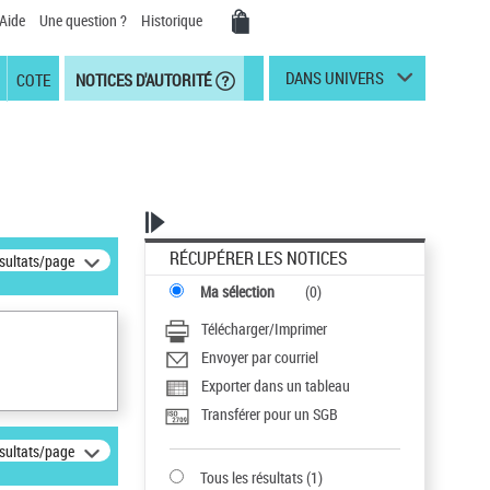
Aide
Une question ?
Historique
DANS UNIVERS
COTE
NOTICES D'AUTORITÉ
RÉCUPÉRER LES NOTICES
ésultats/page
Ma sélection
(
0
)
Télécharger/Imprimer
Envoyer par courriel
Exporter dans un tableau
Transférer pour un SGB
ésultats/page
Tous les résultats
(
1
)