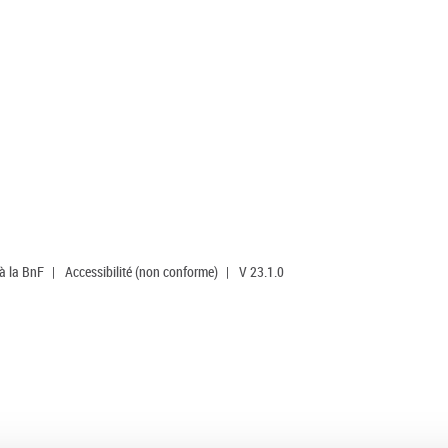
 à la BnF
|
Accessibilité (non conforme)
|
V 23.1.0