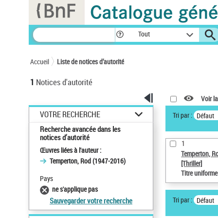
Panneau de gestion des cookies
Tout
Accueil
Liste de notices d’autorité
1
Notices d'autorité
Voir la
VOTRE RECHERCHE
Tri par :
Défaut
Recherche avancée dans les
notices d’autorité
1
Œuvres liées à l'auteur :
Temperton, R
Temperton, Rod (1947-2016)
[Thriller]
Titre uniform
Pays
ne s'applique pas
Tri par :
Défaut
Sauvegarder votre recherche