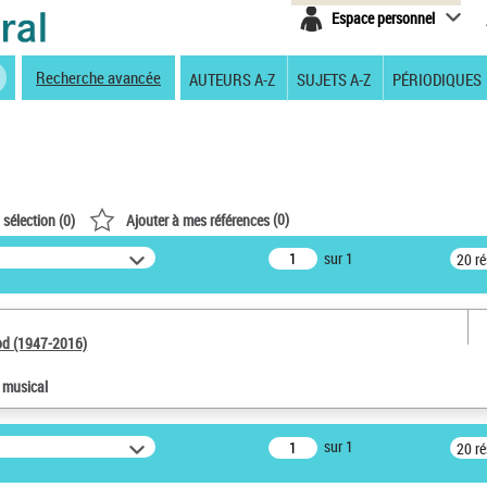
Espace personnel
Recherche avancée
AUTEURS A-Z
SUJETS A-Z
PÉRIODIQUES
(
0
)
 sélection (
0
)
Ajouter à mes références
sur 1
20 r
od (1947-2016)
e musical
sur 1
20 r