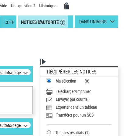
Aide
Une question ?
Historique
DANS UNIVERS
COTE
NOTICES D'AUTORITÉ
RÉCUPÉRER LES NOTICES
ésultats/page
Ma sélection
(
0
)
Télécharger/Imprimer
Envoyer par courriel
Exporter dans un tableau
Transférer pour un SGB
ésultats/page
Tous les résultats
(
1
)