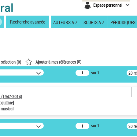
Espace personnel
Recherche avancée
AUTEURS A-Z
SUJETS A-Z
PÉRIODIQUES
(
0
)
 sélection (
0
)
Ajouter à mes références
sur 1
20 r
a (1947-2014)
 guitare]
e musical
sur 1
20 r