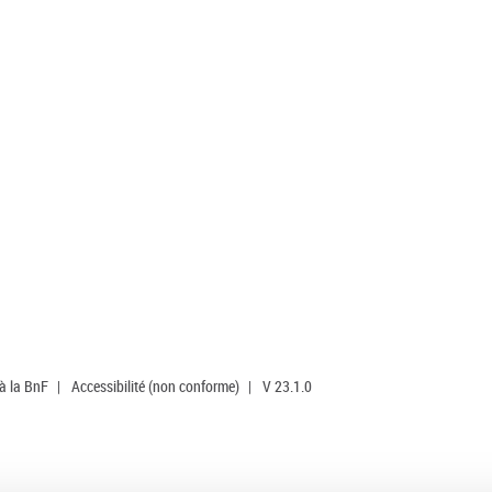
 à la BnF
|
Accessibilité (non conforme)
|
V 23.1.0