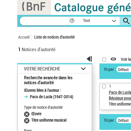
Panneau de gestion des cookies
Tout
Accueil
Liste de notices d’autorité
1
Notices d'autorité
Voir la
VOTRE RECHERCHE
Tri par :
Défaut
Recherche avancée dans les
notices d’autorité
1
Œuvres liées à l'auteur :
Paco de Lucí
Paco de Lucía (1947-2014)
[Musique pour
Titre uniform
Type de notice d'autorité
Œuvre
Tri par :
Titre uniforme musical
Défaut
Pays