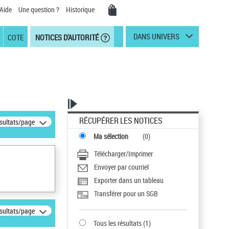
Aide
Une question ?
Historique
DANS UNIVERS
COTE
NOTICES D'AUTORITÉ
RÉCUPÉRER LES NOTICES
ésultats/page
Ma sélection
(
0
)
Télécharger/Imprimer
Envoyer par courriel
Exporter dans un tableau
Transférer pour un SGB
ésultats/page
Tous les résultats
(
1
)