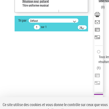
sélectio
[Musique pour guitare]
Type de notice d'autorité
Titre uniforme musical
(
0
)
Titre uniforme musical
Pays
Tri par :
Défaut
ne s'applique pas
sur 1
20
Sauvegarder votre recherche
résultats/page
AFFINER
Type de notice d'autorité
Œuvre
(1)
Tous le
Titre uniforme musical
(1)
résultat
(
1
)
Statut de la notice d’autorité
Pays
Auteur d’œuvre
Ce site utilise des cookies et vous donne le contrôle sur ceux que vous