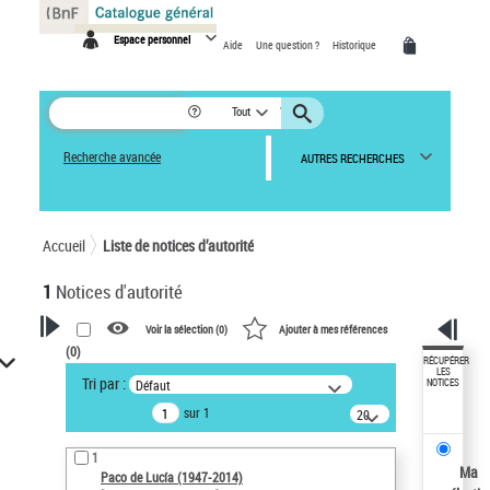
Panneau de gestion des cookies
Espace personnel
Aide
Une question ?
Historique
Tout
Recherche avancée
AUTRES RECHERCHES
Accueil
Liste de notices d’autorité
1
Notices d'autorité
Voir la sélection (
0
)
Ajouter à mes références
(
0
)
VOTRE RECHERCHE
RÉCUPÉRER
LES
Tri par :
Défaut
NOTICES
Recherche avancée dans les
sur 1
notices d’autorité
20
résultats/page
Œuvres liées à l'auteur :
1
Paco de Lucía (1947-2014)
Ma
Paco de Lucía (1947-2014)