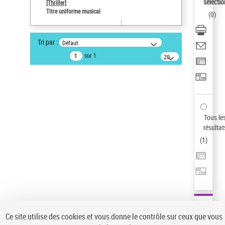
sélectio
[Thriller]
Auteur d’œuvre
Titre uniforme musical
(
0
)
Temperton, Rod (1947-2016)
Statut de la notice d’autorité
Tri par :
Défaut
Notice élémentaire
sur 1
20
résultats/page
Type de notice d'autorité
Œuvre
Pays
ne s'applique pas
Sauvegarder votre recherche
Tous le
résultat
AFFINER
(
1
)
Type de notice d'autorité
Œuvre
(1)
Titre uniforme musical
(1)
Statut de la notice d’autorité
Ce site utilise des cookies et vous donne le contrôle sur ceux que vous
Pays