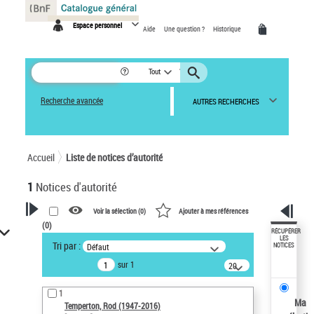
Panneau de gestion des cookies
Espace personnel
Aide
Une question ?
Historique
Tout
Recherche avancée
AUTRES RECHERCHES
Accueil
Liste de notices d’autorité
1
Notices d'autorité
Voir la sélection (
0
)
Ajouter à mes références
(
0
)
VOTRE RECHERCHE
RÉCUPÉRER
LES
Tri par :
Défaut
NOTICES
Recherche avancée dans les
sur 1
notices d’autorité
20
résultats/page
Œuvres liées à l'auteur :
1
Temperton, Rod (1947-2016)
Ma
Temperton, Rod (1947-2016)