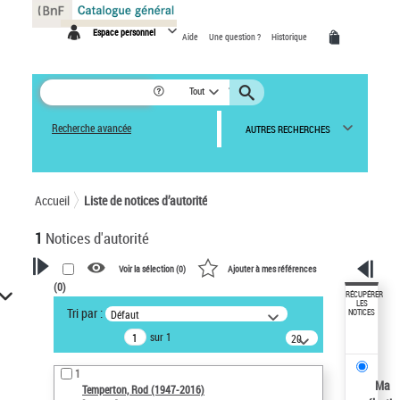
Panneau de gestion des cookies
Espace personnel
Aide
Une question ?
Historique
Tout
Recherche avancée
AUTRES RECHERCHES
Accueil
Liste de notices d’autorité
1
Notices d'autorité
Voir la sélection (
0
)
Ajouter à mes références
(
0
)
VOTRE RECHERCHE
RÉCUPÉRER
LES
Tri par :
Défaut
NOTICES
Recherche avancée dans les
sur 1
notices d’autorité
20
résultats/page
Œuvres liées à l'auteur :
1
Temperton, Rod (1947-2016)
Ma
Temperton, Rod (1947-2016)