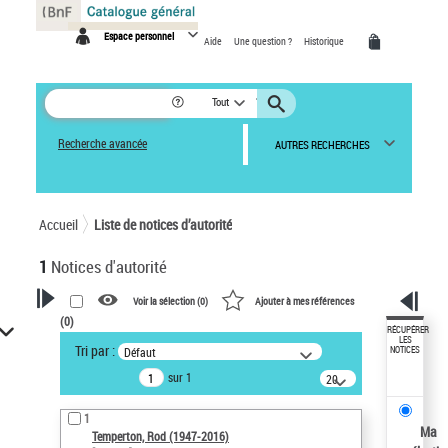
Panneau de gestion des cookies
Espace personnel
Aide
Une question ?
Historique
Tout
Recherche avancée
AUTRES RECHERCHES
Accueil
Liste de notices d’autorité
1
Notices d'autorité
Voir la sélection (
0
)
Ajouter à mes références
(
0
)
VOTRE RECHERCHE
RÉCUPÉRER
LES
Tri par :
Défaut
NOTICES
Recherche avancée dans les
sur 1
notices d’autorité
20
résultats/page
Œuvres liées à l'auteur :
1
Temperton, Rod (1947-2016)
Ma
Temperton, Rod (1947-2016)