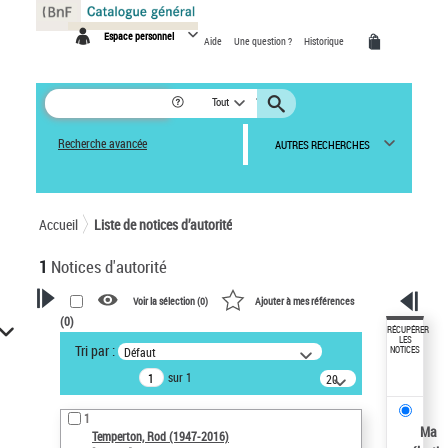
Panneau de gestion des cookies
Espace personnel
Aide
Une question ?
Historique
Tout
Recherche avancée
AUTRES RECHERCHES
Accueil
Liste de notices d’autorité
1
Notices d'autorité
Voir la sélection (
0
)
Ajouter à mes références
(
0
)
VOTRE RECHERCHE
RÉCUPÉRER
LES
Tri par :
Défaut
NOTICES
Recherche avancée dans les
sur 1
notices d’autorité
20
résultats/page
Œuvres liées à l'auteur :
1
Temperton, Rod (1947-2016)
Ma
Temperton, Rod (1947-2016)