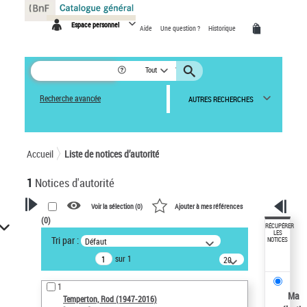
Panneau de gestion des cookies
Espace personnel
Aide
Une question ?
Historique
Tout
Recherche avancée
AUTRES RECHERCHES
Accueil
Liste de notices d’autorité
1
Notices d'autorité
Voir la sélection (
0
)
Ajouter à mes références
(
0
)
VOTRE RECHERCHE
RÉCUPÉRER
LES
Tri par :
Défaut
NOTICES
Recherche avancée dans les
sur 1
notices d’autorité
20
résultats/page
Œuvres liées à l'auteur :
1
Temperton, Rod (1947-2016)
Ma
Temperton, Rod (1947-2016)