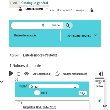
Panneau de gestion des cookies
Espace personnel
Aide
Une question ?
Historique
Tout
Recherche avancée
AUTRES RECHERCHES
Accueil
Liste de notices d’autorité
1
Notices d'autorité
Voir la sélection (
0
)
Ajouter à mes références
(
0
)
VOTRE RECHERCHE
RÉCUPÉRER
LES
Tri par :
Défaut
NOTICES
Recherche avancée dans les
sur 1
notices d’autorité
20
résultats/page
Œuvres liées à l'auteur :
1
Temperton, Rod (1947-2016)
Ma
Temperton, Rod (1947-2016)