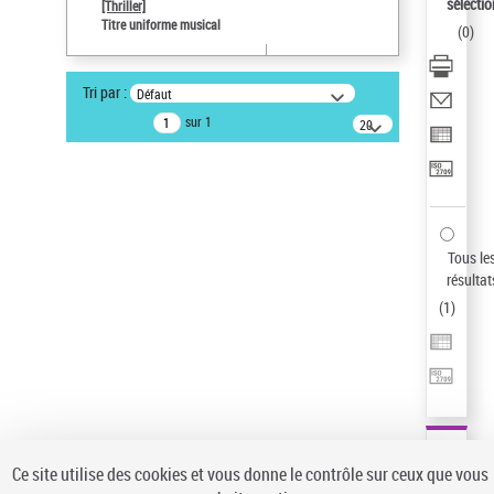
sélectio
[Thriller]
Pays
Titre uniforme musical
(
0
)
ne s'applique pas
Sauvegarder votre recherche
Tri par :
Défaut
AFFINER
sur 1
20
résultats/page
Type de notice d'autorité
Œuvre
(1)
Titre uniforme musical
(1)
Statut de la notice d’autorité
Tous le
résultat
Pays
(
1
)
Auteur d’œuvre
Ce site utilise des cookies et vous donne le contrôle sur ceux que vous