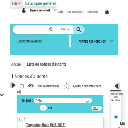
Panneau de gestion des cookies
Espace personnel
Aide
Une question ?
Historique
Tout
Recherche avancée
AUTRES RECHERCHES
Accueil
Liste de notices d’autorité
1
Notices d'autorité
Voir la sélection (
0
)
Ajouter à mes références
(
0
)
VOTRE RECHERCHE
RÉCUPÉRER
LES
Tri par :
Défaut
NOTICES
Recherche avancée dans les
sur 1
notices d’autorité
20
résultats/page
Œuvres liées à l'auteur :
1
Temperton, Rod (1947-2016)
Ma
Temperton, Rod (1947-2016)