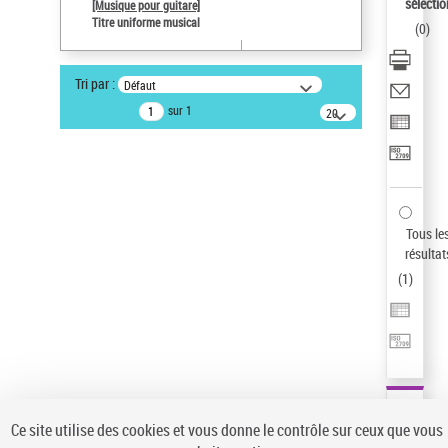
sélectio
[Musique pour guitare]
Type de notice d'autorité
Titre uniforme musical
(
0
)
Œuvre
Sauvegarder votre recherche
Tri par :
Défaut
AFFINER
sur 1
20
résultats/page
Type de notice d'autorité
Œuvre
(1)
Titre uniforme musical
(1)
Statut de la notice d’autorité
Tous le
résultat
Pays
(
1
)
Auteur d’œuvre
Ce site utilise des cookies et vous donne le contrôle sur ceux que vous