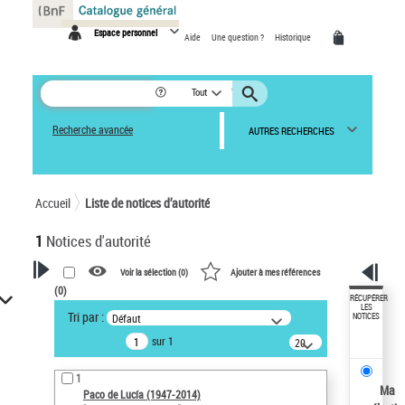
Panneau de gestion des cookies
Espace personnel
Aide
Une question ?
Historique
Tout
Recherche avancée
AUTRES RECHERCHES
Accueil
Liste de notices d’autorité
1
Notices d'autorité
Voir la sélection (
0
)
Ajouter à mes références
(
0
)
VOTRE RECHERCHE
RÉCUPÉRER
LES
Tri par :
Défaut
NOTICES
Recherche avancée dans les
sur 1
notices d’autorité
20
résultats/page
Œuvres liées à l'auteur :
1
Paco de Lucía (1947-2014)
Ma
Paco de Lucía (1947-2014)