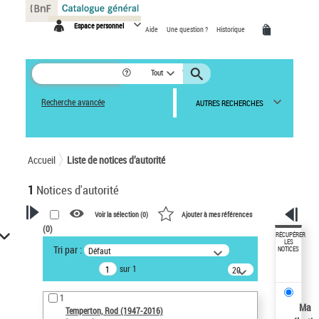
Panneau de gestion des cookies
Espace personnel
Aide
Une question ?
Historique
Tout
Recherche avancée
AUTRES RECHERCHES
Accueil
Liste de notices d’autorité
1
Notices d'autorité
Voir la sélection (
0
)
Ajouter à mes références
(
0
)
VOTRE RECHERCHE
RÉCUPÉRER
LES
Tri par :
Défaut
NOTICES
Recherche avancée dans les
sur 1
notices d’autorité
20
résultats/page
Œuvres liées à l'auteur :
1
Temperton, Rod (1947-2016)
Ma
Temperton, Rod (1947-2016)